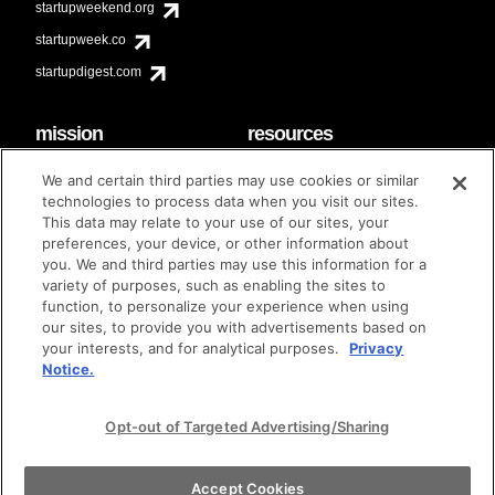
startupweekend.org
startupweek.co
startupdigest.com
mission
resources
code of conduct
faq
We and certain third parties may use cookies or similar
contact
technologies to process data when you visit our sites.
diversity & inclusion
This data may relate to your use of our sites, your
brand guidelines
Techstars Foundation
preferences, your device, or other information about
you. We and third parties may use this information for a
variety of purposes, such as enabling the sites to
function, to personalize your experience when using
our sites, to provide you with advertisements based on
privacy policy
terms of use
© techstars 2024
|
|
your interests, and for analytical purposes.
Privacy
Notice.
Opt-out of Targeted Advertising/Sharing
Accept Cookies