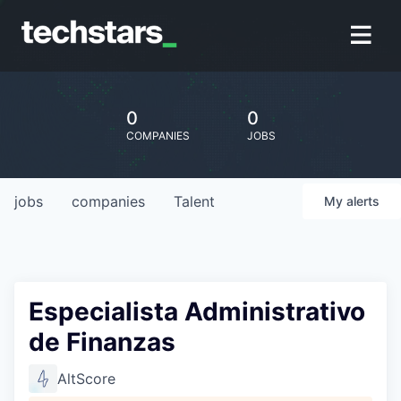
0
0
COMPANIES
JOBS
jobs
companies
Talent
My
alerts
Especialista Administrativo
de Finanzas
AltScore