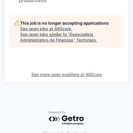
productivos.
This job is no longer accepting applications
See open jobs at
AltScore
.
See open jobs similar to "
Especialista
Administrativo de Finanzas
"
Techstars
.
See more open positions at
AltScore
Powered by Getro.com