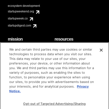
ecosystem development
startupweekend.org
startupweek.co
startupdigest.com
mission
resources
code of conduct
faq
We and certain third parties may use cookies or similar
contact
technologies to process data when you visit our sites.
diversity & inclusion
This data may relate to your use of our sites, your
brand guidelines
Techstars Foundation
preferences, your device, or other information about
you. We and third parties may use this information for a
variety of purposes, such as enabling the sites to
function, to personalize your experience when using
our sites, to provide you with advertisements based on
privacy policy
terms of use
© techstars 2024
|
|
your interests, and for analytical purposes.
Privacy
Notice.
Opt-out of Targeted Advertising/Sharing