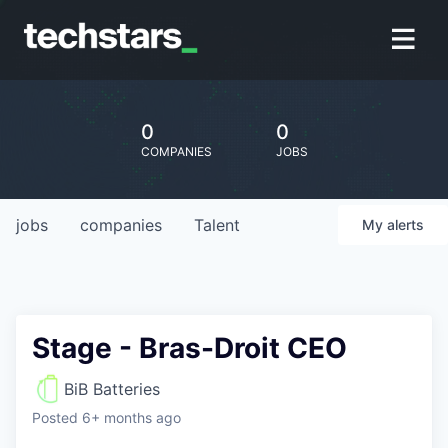
0
0
COMPANIES
JOBS
jobs
companies
Talent
My
alerts
Stage - Bras-Droit CEO
BiB Batteries
Posted
6+ months ago