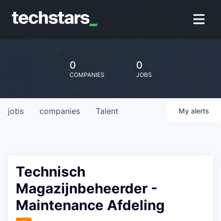
0
0
COMPANIES
JOBS
jobs
companies
Talent
My
alerts
Technisch
Magazijnbeheerder -
Maintenance Afdeling