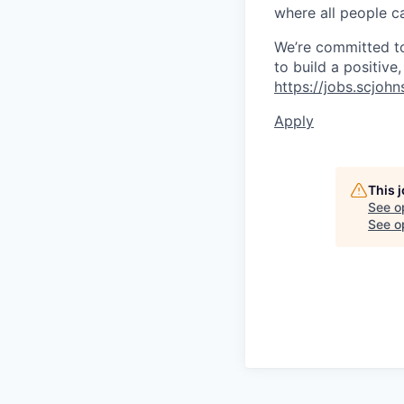
where all people ca
We’re committed to 
to build a positive
https://jobs.scjoh
Apply
This 
See o
See op