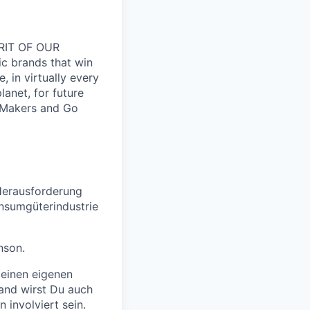
RIT OF OUR
ic brands that win
 in virtually every
lanet, for future
 Makers and Go
 Herausforderung
onsumgüterindustrie
nson.
 einen eigenen
and wirst Du auch
 involviert sein.