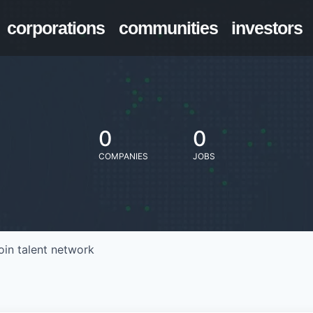
corporations
communities
investors
0
0
COMPANIES
JOBS
oin talent network