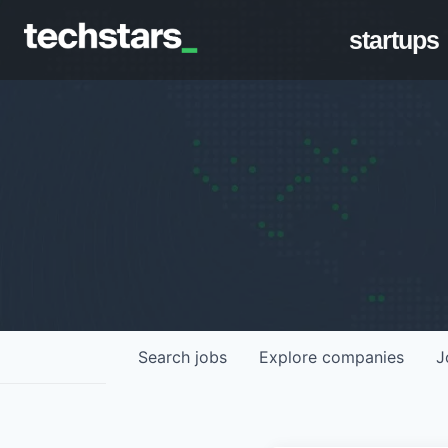
startups
Search
jobs
Explore
companies
J