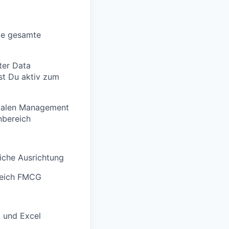
die gesamte
ter Data
st Du aktiv zum
okalen Management
nbereich
iche Ausrichtung
ereich FMCG
 und Excel