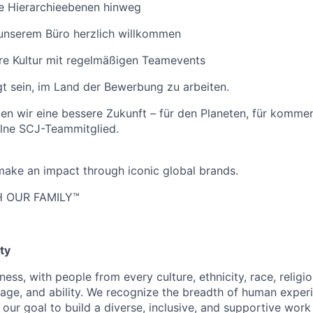
le Hierarchieebenen hinweg
 unserem Büro herzlich willkommen
äre Kultur mit regelmäßigen Teamevents
t sein, im Land der Bewerbung zu arbeiten.
en wir eine bessere Zukunft – für den Planeten, für komm
elne SCJ-Teammitglied.
ake an impact through iconic global brands.
 OUR FAMILY™
ty
ness, with people from every culture, ethnicity, race, religio
, age, and ability. We recognize the breadth of human expe
 is our goal to build a diverse, inclusive, and supportive wo