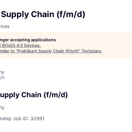
 Supply Chain (f/m/d)
ices
longer accepting applications
t
BOxES 4.0 Devices
.
milar to "
Praktikant Supply Chain (f/m/d)
"
Techstars
.
ny
026
Supply Chain (f/m/d)
ny
rnship
Job ID:
32991