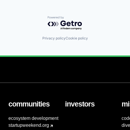
Powered by Getro.com
Privacy policy
Cookie policy
communities
investors
mi
ecosystem development
cod
startupweekend.org
dive