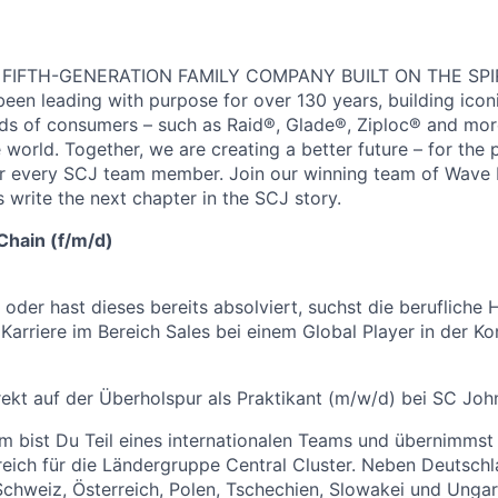
 FIFTH-GENERATION FAMILY COMPANY BUILT ON THE SPI
en leading with purpose for over 130 years, building icon
ds of consumers – such as Raid®, Glade®, Ziploc® and more,
world. Together, we are creating a better future – for the p
or every SCJ team member. Join our winning team of Wave
 write the next chapter in the SCJ story.
Chain (f/m/d)
 oder hast dieses bereits absolviert, suchst die berufliche
Karriere im Bereich Sales bei einem Global Player in der K
irekt auf der Überholspur als Praktikant (m/w/d) bei SC Joh
m bist Du Teil eines internationalen Teams und übernimmst
ich für die Ländergruppe Central Cluster. Neben Deutschl
Schweiz, Österreich, Polen, Tschechien, Slowakei und Ungarn