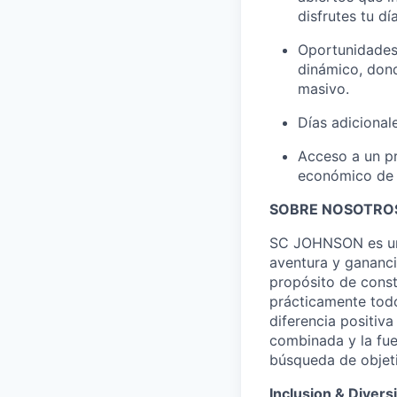
disfrutes tu día
Oportunidades 
dinámico, dond
masivo.
Días adicional
Acceso a un pr
económico de c
SOBRE NOSOTRO
SC JOHNSON es una
aventura y gananci
propósito de const
prácticamente todo
diferencia positiv
combinada y la fu
búsqueda de objeti
Inclusion & Diversi