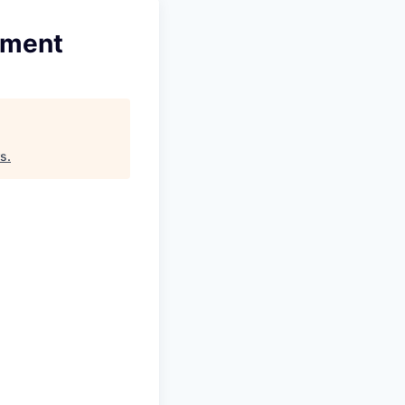
ement
rs
.