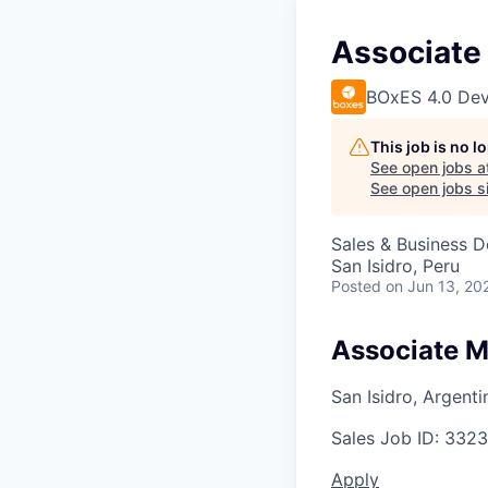
Associate
BOxES 4.0 Dev
This job is no 
See open jobs a
See open jobs si
Sales & Business 
San Isidro, Peru
Posted
on Jun 13, 20
Associate 
San Isidro, Argenti
Sales
Job ID:
3323
Apply