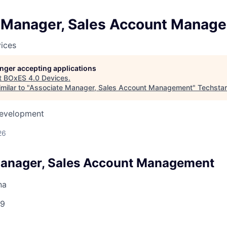
 Manager, Sales Account Manag
ices
longer accepting applications
t
BOxES 4.0 Devices
.
milar to "
Associate Manager, Sales Account Management
"
Techsta
Development
26
Manager, Sales Account Management
na
9