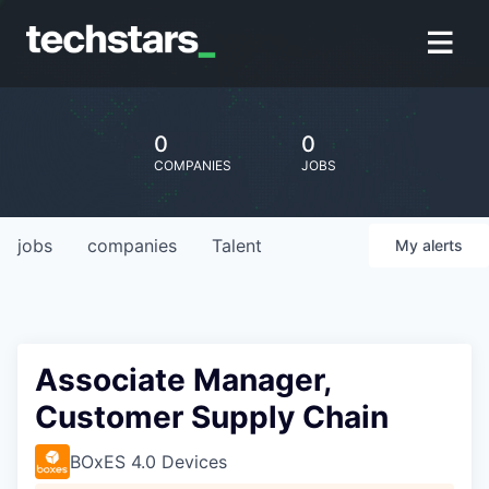
0
0
COMPANIES
JOBS
jobs
companies
Talent
My
alerts
Associate Manager,
Customer Supply Chain
BOxES 4.0 Devices