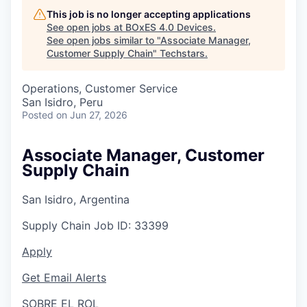
This job is no longer accepting applications
See open jobs at
BOxES 4.0 Devices
.
See open jobs similar to "
Associate Manager,
Customer Supply Chain
"
Techstars
.
Operations, Customer Service
San Isidro, Peru
Posted
on Jun 27, 2026
Associate Manager, Customer
Supply Chain
San Isidro, Argentina
Supply Chain
Job ID:
33399
Apply
Get Email Alerts
SOBRE EL ROL