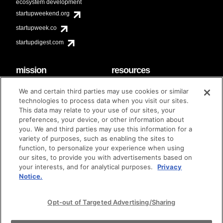
ecosystem development
startupweekend.org
startupweek.co
startupdigest.com
mission
resources
code of conduct
faq
We and certain third parties may use cookies or similar
contact
technologies to process data when you visit our sites.
diversity & inclusion
This data may relate to your use of our sites, your
brand guidelines
Techstars Foundation
preferences, your device, or other information about
you. We and third parties may use this information for a
variety of purposes, such as enabling the sites to
function, to personalize your experience when using
our sites, to provide you with advertisements based on
privacy policy
terms of use
© techstars 2024
|
|
your interests, and for analytical purposes.
Privacy
Notice.
Opt-out of Targeted Advertising/Sharing