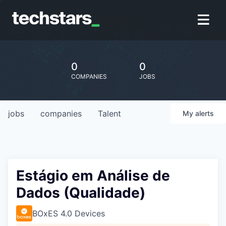
0
0
COMPANIES
JOBS
jobs
companies
Talent
My
alerts
Estágio em Análise de
Dados (Qualidade)
BOxES 4.0 Devices