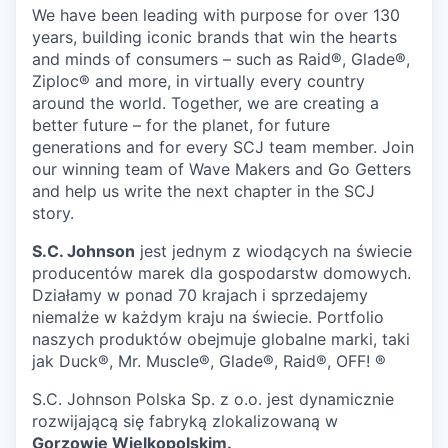
We have been leading with purpose for over 130
years, building iconic brands that win the hearts
and minds of consumers – such as Raid®, Glade®,
Ziploc® and more, in virtually every country
around the world. Together, we are creating a
better future – for the planet, for future
generations and for every SCJ team member. Join
our winning team of Wave Makers and Go Getters
and help us write the next chapter in the SCJ
story.
S.C. Johnson
jest jednym z wiodących na świecie
producentów marek dla gospodarstw domowych.
Działamy w ponad 70 krajach i sprzedajemy
niemalże w każdym kraju na świecie. Portfolio
naszych produktów obejmuje globalne marki, taki
jak Duck®, Mr. Muscle®, Glade®, Raid®, OFF! ®
S.C. Johnson Polska Sp. z o.o. jest dynamicznie
rozwijającą się fabryką zlokalizowaną w
Gorzowie Wielkopolskim.