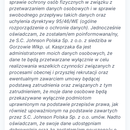
sprawie ochrony osób fizycznych w związku z
przetwarzaniem danych osobowych i w sprawie
swobodnego przepływu takich danych oraz
uchylenia dyrektywy 95/46/WE (ogólne
rozporządzenie o ochronie danych). Jednocześnie
oświadczam, że zostałam/em poinformowana/ny,
że S.C. Johnson Polska Sp. z o.o. z siedziba w
Gorzowie Wlkp. ul. Kasprzaka 6a jest
administratorem moich danych osobowych, że
dane te będą przetwarzane wyłącznie w celu
realizowania wszelkich czynności związanych z
procesami obecnej i przyszłej rekrutacji oraz
ewentualnym zawarciem umowy będącej
podstawą zatrudnienia oraz związanych z tym
zatrudnieniem, że moje dane osobowe będą
przekazywane wyłącznie podmiotom
uprawnionym na podstawie przepisów prawa, jak
również upoważnionym na podstawie zawartych
przez S.C. Johnson Polska Sp. z o.o. umów. Nadto
oświadczam, że swoje dane udostępniam
dobrowolnie oraz że zostałam/em pouczona/y o