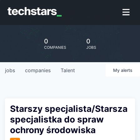
0
0
COMPANIES
JOBS
jobs
companies
Talent
My
alerts
Starszy specjalista/Starsza
specjalistka do spraw
ochrony środowiska