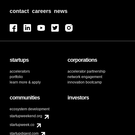
contact
careers
news
startups
corporations
accelerators
accelerator partnership
portfolio
network engagement
learn more & apply
innovation bootcamp
communities
investors
ecosystem development
startupweekend.org
startupweek.co
startupdigest.com