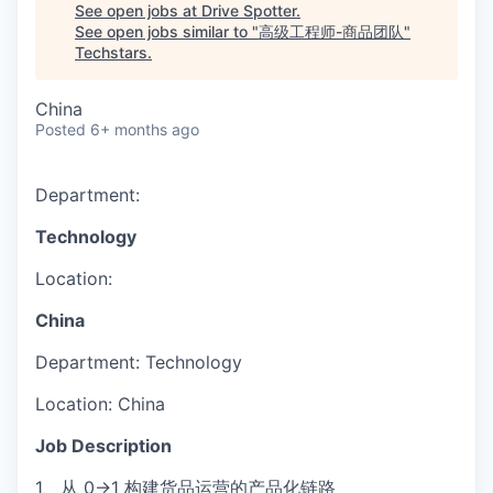
See open jobs at
Drive Spotter
.
See open jobs similar to "
高级工程师-商品团队
"
Techstars
.
China
Posted
6+ months ago
Department:
Technology
Location:
China
Department:
Technology
Location:
China
Job Description
1、从 0->1 构建货品运营的产品化链路