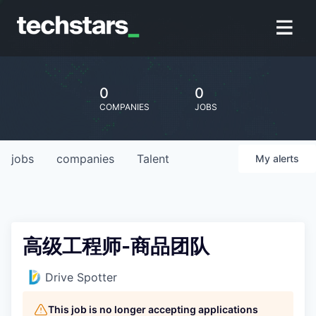
0
0
COMPANIES
JOBS
jobs
companies
Talent
My
alerts
高级工程师-商品团队
Drive Spotter
This job is no longer accepting applications