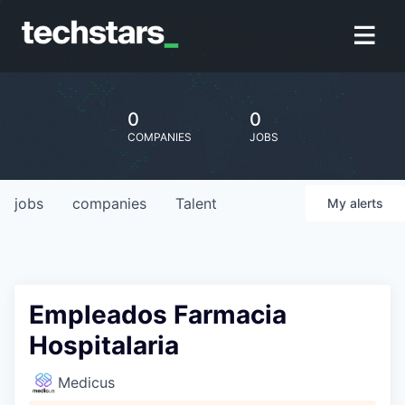
0
0
COMPANIES
JOBS
jobs
companies
Talent
My
alerts
Empleados Farmacia
Hospitalaria
Medicus