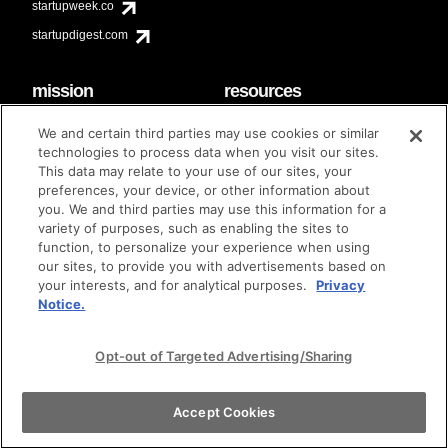
startupweek.co
startupdigest.com
mission
resources
code of conduct
faq
We and certain third parties may use cookies or similar
contact
technologies to process data when you visit our sites.
diversity & inclusion
This data may relate to your use of our sites, your
brand guidelines
Techstars Foundation
preferences, your device, or other information about
you. We and third parties may use this information for a
variety of purposes, such as enabling the sites to
function, to personalize your experience when using
our sites, to provide you with advertisements based on
privacy policy
terms of use
© techstars 2024
|
|
your interests, and for analytical purposes.
Privacy
Notice.
Opt-out of Targeted Advertising/Sharing
Accept Cookies