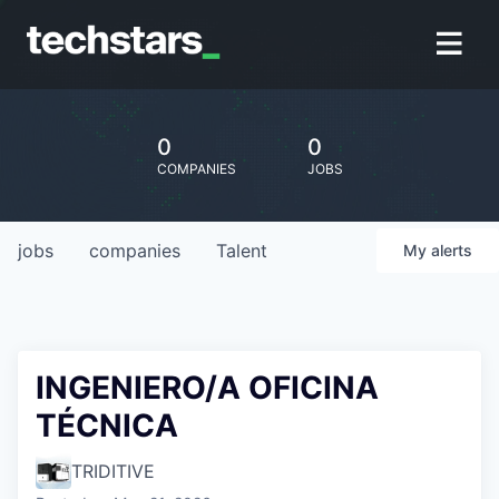
0
0
COMPANIES
JOBS
jobs
companies
Talent
My
alerts
INGENIERO/A OFICINA
TÉCNICA
TRIDITIVE