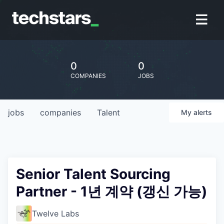
0
0
COMPANIES
JOBS
jobs
companies
Talent
My
alerts
Senior Talent Sourcing
Partner - 1년 계약 (갱신 가능)
Twelve Labs