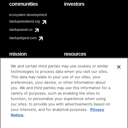
communities
investors
ecosystem development
startupweekend.org
startupweek.co
startupdigest.com
mission
resources
code of conduct
faq
We and certain third parties may use cookies or similar
contact
technologies to process data when you visit our sites.
diversity & inclusion
This data may relate to your use of our sites, your
brand guidelines
Techstars Foundation
preferences, your device, or other information about
you. We and third parties may use this information for a
variety of purposes, such as enabling the sites to
function, to personalize your experience when using
our sites, to provide you with advertisements based on
privacy policy
terms of use
© techstars 2024
|
|
your interests, and for analytical purposes.
Privacy
Notice.