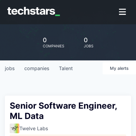
0
0
COMPANIES
JOBS
jobs
companies
Talent
My
alerts
Senior Software Engineer,
ML Data
Twelve Labs