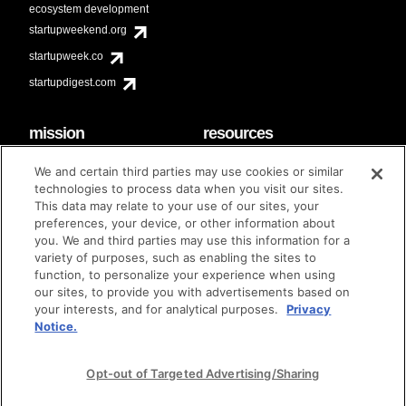
ecosystem development
startupweekend.org
startupweek.co
startupdigest.com
mission
resources
code of conduct
faq
We and certain third parties may use cookies or similar
contact
technologies to process data when you visit our sites.
diversity & inclusion
This data may relate to your use of our sites, your
brand guidelines
Techstars Foundation
preferences, your device, or other information about
you. We and third parties may use this information for a
variety of purposes, such as enabling the sites to
function, to personalize your experience when using
our sites, to provide you with advertisements based on
privacy policy
terms of use
© techstars 2024
|
|
your interests, and for analytical purposes.
Privacy
Notice.
Opt-out of Targeted Advertising/Sharing