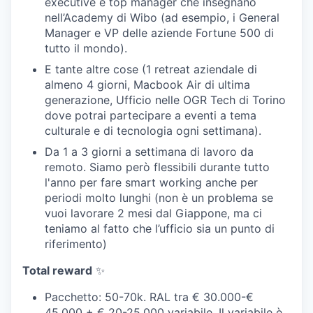
executive e top manager che insegnano
nell’Academy di Wibo (ad esempio, i General
Manager e VP delle aziende Fortune 500 di
tutto il mondo).
E tante altre cose (1 retreat aziendale di
almeno 4 giorni, Macbook Air di ultima
generazione, Ufficio nelle OGR Tech di Torino
dove potrai partecipare a eventi a tema
culturale e di tecnologia ogni settimana).
Da 1 a 3 giorni a settimana di lavoro da
remoto. Siamo però flessibili durante tutto
l'anno per fare smart working anche per
periodi molto lunghi (non è un problema se
vuoi lavorare 2 mesi dal Giappone, ma ci
teniamo al fatto che l’ufficio sia un punto di
riferimento)
Total reward
✨
Pacchetto: 50-70k. RAL tra € 30.000-€
45.000 + € 20-25.000 variabile. Il variabile è