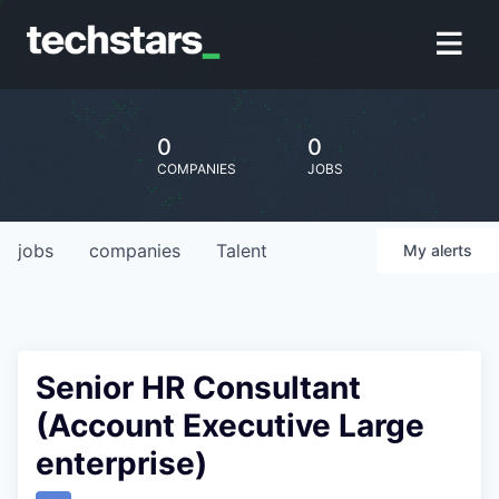
0
0
COMPANIES
JOBS
jobs
companies
Talent
My
alerts
Senior HR Consultant
(Account Executive Large
enterprise)